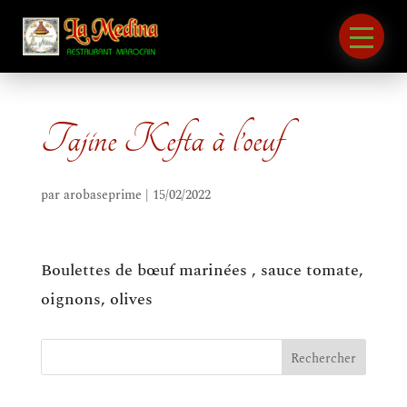
Tajine Kefta à l’oeuf
par
arobaseprime
|
15/02/2022
Boulettes de bœuf marinées , sauce tomate,
oignons, olives