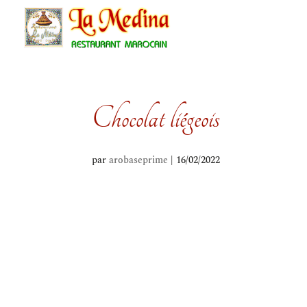
Chocolat liégeois
par
arobaseprime
|
16/02/2022